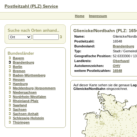
Postleitzahl (PLZ) Service
Home
Impressum
Suche nach Orten anhand..
Glienicke/Nordbahn (PLZ: 165
Name:
Glienicke/Nord
Postleitzahl:
16548
Bundesland:
Brandenburg
Typ:
Stadt / Gemeind
Bundesländer
Geografische Position:
52.6333300 / 1
Bayern
Landkreis:
Oberhavel
Brandenburg
Autokennzeichen:
OHV
Berlin
weitere Postleitzahlen:
16548
Bremen
Baden-Württemberg
Hessen
Hamburg
Auf dieser Karte sehen sie die genaue
Lag
Mecklenburg-Vorpommern
Glienicke/Nordbahn
eingezeichnet.
Niedersachsen
Nordrhein-Westfalen
Rheinland-Pfalz
Saarland
Sachsen
Sachsen-Anhalt
Schleswig-Holstein
Thüringen