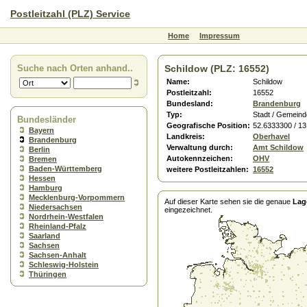
Postleitzahl (PLZ) Service
Home
Impressum
Suche nach Orten anhand..
Schildow (PLZ: 16552)
Name:
Schildow
Postleitzahl:
16552
Bundesland:
Brandenburg
Typ:
Stadt / Gemeind
Bundesländer
Geografische Position:
52.6333300 / 1
Bayern
Landkreis:
Oberhavel
Brandenburg
Verwaltung durch:
Amt Schildow
Berlin
Autokennzeichen:
OHV
Bremen
Baden-Württemberg
weitere Postleitzahlen:
16552
Hessen
Hamburg
Mecklenburg-Vorpommern
Auf dieser Karte sehen sie die genaue
Lag
Niedersachsen
eingezeichnet.
Nordrhein-Westfalen
Rheinland-Pfalz
Saarland
Sachsen
Sachsen-Anhalt
Schleswig-Holstein
Thüringen