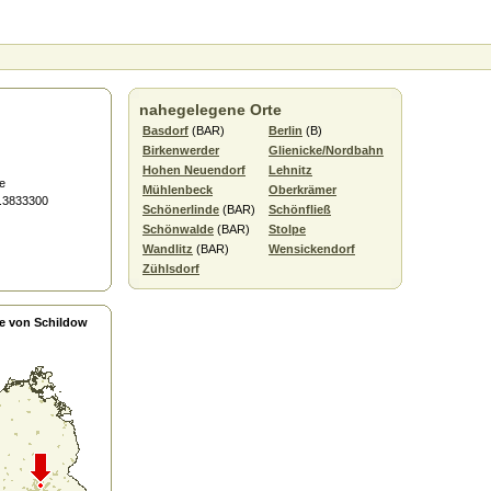
nahegelegene Orte
Basdorf
(BAR)
Berlin
(B)
Birkenwerder
Glienicke/Nordbahn
Hohen Neuendorf
Lehnitz
e
Mühlenbeck
Oberkrämer
3.3833300
Schönerlinde
(BAR)
Schönfließ
Schönwalde
(BAR)
Stolpe
Wandlitz
(BAR)
Wensickendorf
Zühlsdorf
e von Schildow