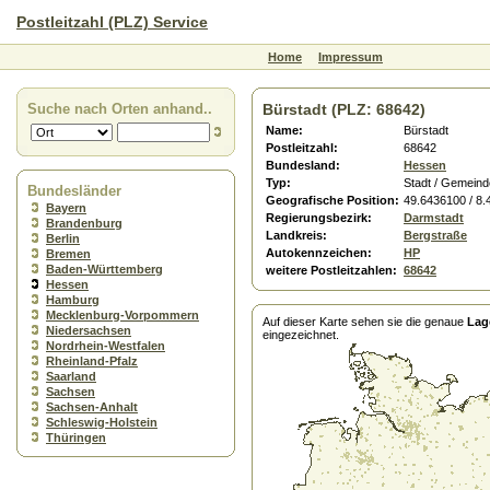
Postleitzahl (PLZ) Service
Home
Impressum
Suche nach Orten anhand..
Bürstadt (PLZ: 68642)
Name:
Bürstadt
Postleitzahl:
68642
Bundesland:
Hessen
Typ:
Stadt / Gemeind
Bundesländer
Geografische Position:
49.6436100 / 8
Bayern
Regierungsbezirk:
Darmstadt
Brandenburg
Landkreis:
Bergstraße
Berlin
Autokennzeichen:
HP
Bremen
Baden-Württemberg
weitere Postleitzahlen:
68642
Hessen
Hamburg
Mecklenburg-Vorpommern
Auf dieser Karte sehen sie die genaue
Lag
Niedersachsen
eingezeichnet.
Nordrhein-Westfalen
Rheinland-Pfalz
Saarland
Sachsen
Sachsen-Anhalt
Schleswig-Holstein
Thüringen