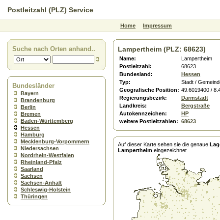
Postleitzahl (PLZ) Service
Home
Impressum
Suche nach Orten anhand..
Lampertheim (PLZ: 68623)
Name:
Lampertheim
Postleitzahl:
68623
Bundesland:
Hessen
Typ:
Stadt / Gemeind
Bundesländer
Geografische Position:
49.6019400 / 8
Bayern
Regierungsbezirk:
Darmstadt
Brandenburg
Landkreis:
Bergstraße
Berlin
Autokennzeichen:
HP
Bremen
Baden-Württemberg
weitere Postleitzahlen:
68623
Hessen
Hamburg
Mecklenburg-Vorpommern
Auf dieser Karte sehen sie die genaue
Lag
Niedersachsen
Lampertheim
eingezeichnet.
Nordrhein-Westfalen
Rheinland-Pfalz
Saarland
Sachsen
Sachsen-Anhalt
Schleswig-Holstein
Thüringen