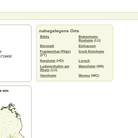
nahegelegene Orte
Biblis
Bobenheim-
Roxheim
(LU)
Bürstadt
Einhausen
e
Frankenthal (Pfalz)
Groß-Rohrheim
(FT)
.4719400
Ilvesheim
(HD)
Lorsch
Ludwigshafen am
Mannheim
(MA)
Rhein
(LU)
Viernheim
Worms
(WO)
e von