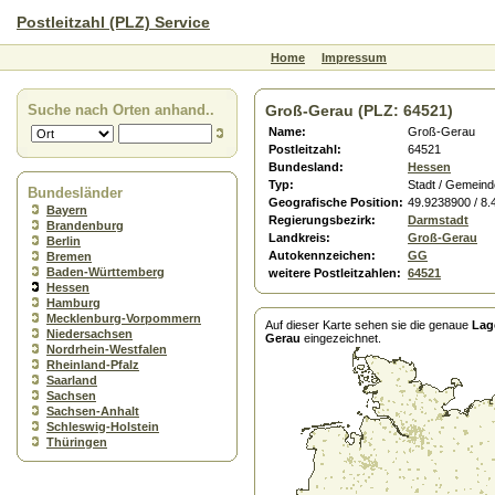
Postleitzahl (PLZ) Service
Home
Impressum
Suche nach Orten anhand..
Groß-Gerau (PLZ: 64521)
Name:
Groß-Gerau
Postleitzahl:
64521
Bundesland:
Hessen
Typ:
Stadt / Gemeind
Bundesländer
Geografische Position:
49.9238900 / 8
Bayern
Regierungsbezirk:
Darmstadt
Brandenburg
Landkreis:
Groß-Gerau
Berlin
Autokennzeichen:
GG
Bremen
Baden-Württemberg
weitere Postleitzahlen:
64521
Hessen
Hamburg
Mecklenburg-Vorpommern
Auf dieser Karte sehen sie die genaue
Lag
Niedersachsen
Gerau
eingezeichnet.
Nordrhein-Westfalen
Rheinland-Pfalz
Saarland
Sachsen
Sachsen-Anhalt
Schleswig-Holstein
Thüringen