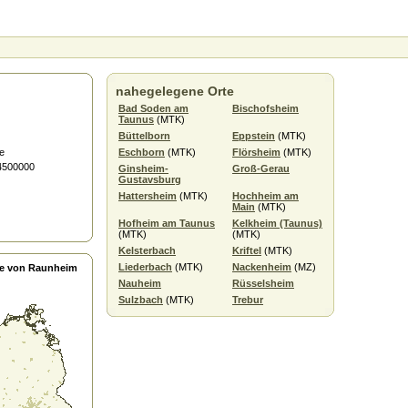
nahegelegene Orte
Bad Soden am
Bischofsheim
Taunus
(MTK)
Büttelborn
Eppstein
(MTK)
e
Eschborn
(MTK)
Flörsheim
(MTK)
.4500000
Ginsheim-
Groß-Gerau
Gustavsburg
Hattersheim
(MTK)
Hochheim am
Main
(MTK)
Hofheim am Taunus
Kelkheim (Taunus)
(MTK)
(MTK)
Kelsterbach
Kriftel
(MTK)
Liederbach
(MTK)
Nackenheim
(MZ)
e von Raunheim
Nauheim
Rüsselsheim
Sulzbach
(MTK)
Trebur