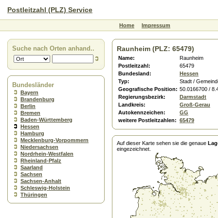
Postleitzahl (PLZ) Service
Home
Impressum
Suche nach Orten anhand..
Raunheim (PLZ: 65479)
Name:
Raunheim
Postleitzahl:
65479
Bundesland:
Hessen
Typ:
Stadt / Gemeind
Bundesländer
Geografische Position:
50.0166700 / 8
Bayern
Regierungsbezirk:
Darmstadt
Brandenburg
Landkreis:
Groß-Gerau
Berlin
Autokennzeichen:
GG
Bremen
Baden-Württemberg
weitere Postleitzahlen:
65479
Hessen
Hamburg
Mecklenburg-Vorpommern
Auf dieser Karte sehen sie die genaue
Lag
Niedersachsen
eingezeichnet.
Nordrhein-Westfalen
Rheinland-Pfalz
Saarland
Sachsen
Sachsen-Anhalt
Schleswig-Holstein
Thüringen