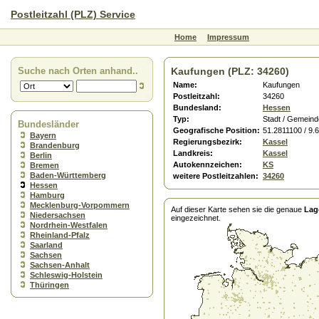
Postleitzahl (PLZ) Service
Home
Impressum
Suche nach Orten anhand..
Kaufungen (PLZ: 34260)
Name:
Kaufungen
Postleitzahl:
34260
Bundesland:
Hessen
Typ:
Stadt / Gemeind
Bundesländer
Geografische Position:
51.2811100 / 9.
Bayern
Regierungsbezirk:
Kassel
Brandenburg
Landkreis:
Kassel
Berlin
Autokennzeichen:
KS
Bremen
Baden-Württemberg
weitere Postleitzahlen:
34260
Hessen
Hamburg
Mecklenburg-Vorpommern
Auf dieser Karte sehen sie die genaue
Lag
Niedersachsen
eingezeichnet.
Nordrhein-Westfalen
Rheinland-Pfalz
Saarland
Sachsen
Sachsen-Anhalt
Schleswig-Holstein
Thüringen