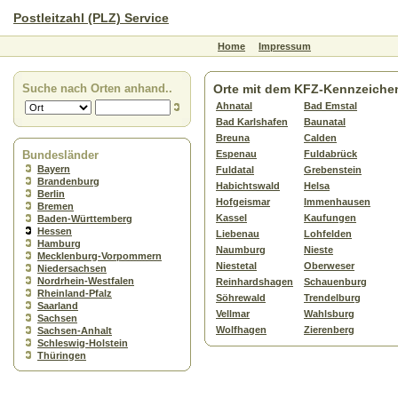
Postleitzahl (PLZ) Service
Home
Impressum
Suche nach Orten anhand..
Orte mit dem KFZ-Kennzeiche
Ahnatal
Bad Emstal
Bad Karlshafen
Baunatal
Breuna
Calden
Bundesländer
Espenau
Fuldabrück
Bayern
Fuldatal
Grebenstein
Brandenburg
Habichtswald
Helsa
Berlin
Hofgeismar
Immenhausen
Bremen
Kassel
Kaufungen
Baden-Württemberg
Hessen
Liebenau
Lohfelden
Hamburg
Naumburg
Nieste
Mecklenburg-Vorpommern
Niestetal
Oberweser
Niedersachsen
Nordrhein-Westfalen
Reinhardshagen
Schauenburg
Rheinland-Pfalz
Söhrewald
Trendelburg
Saarland
Vellmar
Wahlsburg
Sachsen
Wolfhagen
Zierenberg
Sachsen-Anhalt
Schleswig-Holstein
Thüringen