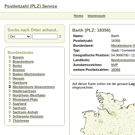
Postleitzahl (PLZ) Service
Home
Impressum
Suche nach Orten anhand..
Barth (PLZ: 18356)
Name:
Barth
Postleitzahl:
18356
Bundesland:
Mecklenburg-
Typ:
Stadt / Gemeind
Bundesländer
Geografische Position:
54.3666700 / 1
Bayern
Landkreis:
Nordvorpomm
Brandenburg
Autokennzeichen:
NVP
Berlin
weitere Postleitzahlen:
18356
Bremen
Baden-Württemberg
Hessen
Hamburg
Auf dieser Karte sehen sie die genaue
Lag
Mecklenburg-Vorpommern
eingezeichnet.
Niedersachsen
Nordrhein-Westfalen
Rheinland-Pfalz
Saarland
Sachsen
Sachsen-Anhalt
Schleswig-Holstein
Thüringen