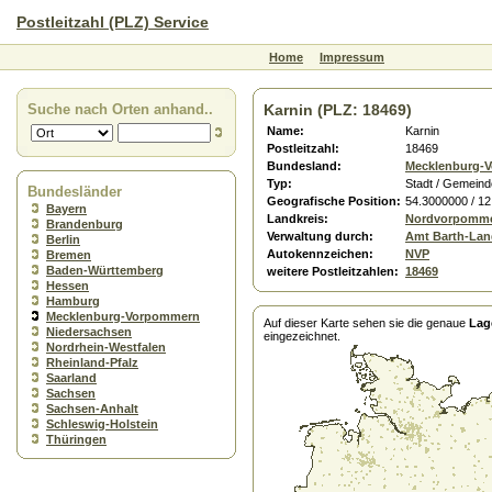
Postleitzahl (PLZ) Service
Home
Impressum
Suche nach Orten anhand..
Karnin (PLZ: 18469)
Name:
Karnin
Postleitzahl:
18469
Bundesland:
Mecklenburg-
Typ:
Stadt / Gemeind
Bundesländer
Geografische Position:
54.3000000 / 1
Bayern
Landkreis:
Nordvorpomm
Brandenburg
Verwaltung durch:
Amt Barth-Lan
Berlin
Autokennzeichen:
NVP
Bremen
Baden-Württemberg
weitere Postleitzahlen:
18469
Hessen
Hamburg
Mecklenburg-Vorpommern
Auf dieser Karte sehen sie die genaue
Lag
Niedersachsen
eingezeichnet.
Nordrhein-Westfalen
Rheinland-Pfalz
Saarland
Sachsen
Sachsen-Anhalt
Schleswig-Holstein
Thüringen