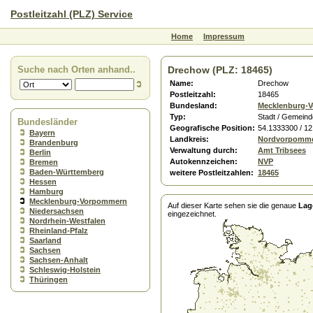
Postleitzahl (PLZ) Service
Home
Impressum
Suche nach Orten anhand..
Drechow (PLZ: 18465)
Name:
Drechow
Postleitzahl:
18465
Bundesland:
Mecklenburg-
Typ:
Stadt / Gemeind
Bundesländer
Geografische Position:
54.1333300 / 1
Bayern
Landkreis:
Nordvorpomm
Brandenburg
Verwaltung durch:
Amt Tribsees
Berlin
Autokennzeichen:
NVP
Bremen
Baden-Württemberg
weitere Postleitzahlen:
18465
Hessen
Hamburg
Mecklenburg-Vorpommern
Auf dieser Karte sehen sie die genaue
Lag
Niedersachsen
eingezeichnet.
Nordrhein-Westfalen
Rheinland-Pfalz
Saarland
Sachsen
Sachsen-Anhalt
Schleswig-Holstein
Thüringen