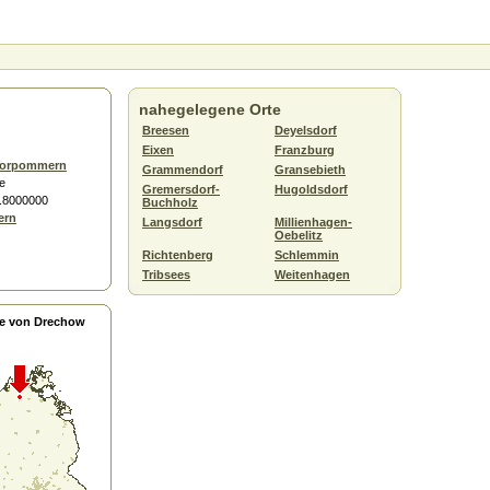
nahegelegene Orte
Breesen
Deyelsdorf
Eixen
Franzburg
Vorpommern
Grammendorf
Gransebieth
e
Gremersdorf-
Hugoldsdorf
2.8000000
Buchholz
ern
Langsdorf
Millienhagen-
Oebelitz
Richtenberg
Schlemmin
Tribsees
Weitenhagen
e von Drechow