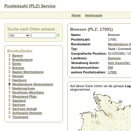
Postleitzahl (PLZ) Service
Home
Impressum
Suche nach Orten anhand..
Breesen (PLZ: 17091)
Name:
Breesen
Postleitzahl:
17091
Bundesland:
Mecklenburg-
Typ:
Stadt / Gemeind
Bundesländer
Geografische Position:
53.6333300 / 1
Bayern
Landkreis:
Demmin
Brandenburg
Verwaltung durch:
Amt Kastorfer
Berlin
Autokennzeichen:
DM
Bremen
Baden-Württemberg
weitere Postleitzahlen:
17091
Hessen
Hamburg
Mecklenburg-Vorpommern
Auf dieser Karte sehen sie die genaue
Lag
Niedersachsen
eingezeichnet.
Nordrhein-Westfalen
Rheinland-Pfalz
Saarland
Sachsen
Sachsen-Anhalt
Schleswig-Holstein
Thüringen