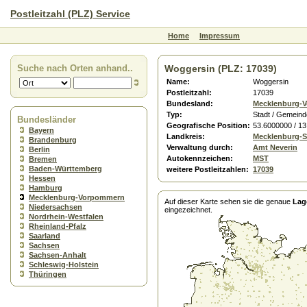
Postleitzahl (PLZ) Service
Home
Impressum
Suche nach Orten anhand..
Woggersin (PLZ: 17039)
Name:
Woggersin
Postleitzahl:
17039
Bundesland:
Mecklenburg-
Typ:
Stadt / Gemeind
Bundesländer
Geografische Position:
53.6000000 / 1
Bayern
Landkreis:
Mecklenburg-St
Brandenburg
Verwaltung durch:
Amt Neverin
Berlin
Autokennzeichen:
MST
Bremen
Baden-Württemberg
weitere Postleitzahlen:
17039
Hessen
Hamburg
Mecklenburg-Vorpommern
Auf dieser Karte sehen sie die genaue
Lag
Niedersachsen
eingezeichnet.
Nordrhein-Westfalen
Rheinland-Pfalz
Saarland
Sachsen
Sachsen-Anhalt
Schleswig-Holstein
Thüringen