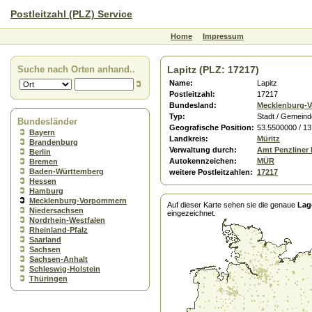
Postleitzahl (PLZ) Service
Home
Impressum
Suche nach Orten anhand..
Lapitz (PLZ: 17217)
Name:
Lapitz
Postleitzahl:
17217
Bundesland:
Mecklenburg-
Typ:
Stadt / Gemeind
Bundesländer
Geografische Position:
53.5500000 / 1
Bayern
Landkreis:
Müritz
Brandenburg
Verwaltung durch:
Amt Penzliner
Berlin
Autokennzeichen:
MÜR
Bremen
Baden-Württemberg
weitere Postleitzahlen:
17217
Hessen
Hamburg
Mecklenburg-Vorpommern
Auf dieser Karte sehen sie die genaue
Lag
Niedersachsen
eingezeichnet.
Nordrhein-Westfalen
Rheinland-Pfalz
Saarland
Sachsen
Sachsen-Anhalt
Schleswig-Holstein
Thüringen