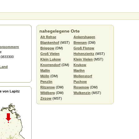
nahegelegene Orte
Alt Rehse
Ankershagen
Blankenhof
(MST)
Breesen
(DM)
Vorpommern
Briggow
(DM)
Groß Flotow
e
Groß Vielen
Hohenzieritz
(MST)
3.0833300
Klein Lukow
Klein Vielen
(MST)
Knorrendorf
(DM)
Krukow
 Land
Mallin
Marihn
Mölln
(DM)
Mollenstorf
Penzlin
Puchow
Ritzerow
(DM)
Rosenow
(DM)
e von Lapitz
Wildberg
(DM)
Wulkenzin
(MST)
Zirzow
(MST)