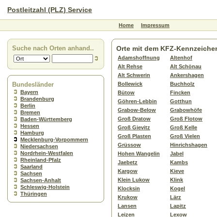
Postleitzahl (PLZ) Service
Home
Impressum
Suche nach Orten anhand..
Orte mit dem KFZ-Kennzeich
Adamshoffnung
Altenhof
Alt Rehse
Alt Schönau
Alt Schwerin
Ankershagen
Bundesländer
Bollewick
Buchholz
Bayern
Bütow
Fincken
Brandenburg
Göhren-Lebbin
Gotthun
Berlin
Grabow-Below
Grabowhöfe
Bremen
Groß Dratow
Groß Flotow
Baden-Württemberg
Hessen
Groß Gievitz
Groß Kelle
Hamburg
Groß Plasten
Groß Vielen
Mecklenburg-Vorpommern
Grüssow
Hinrichshagen
Niedersachsen
Nordrhein-Westfalen
Hohen Wangelin
Jabel
Rheinland-Pfalz
Jaebetz
Kambs
Saarland
Kargow
Kieve
Sachsen
Klein Lukow
Klink
Sachsen-Anhalt
Schleswig-Holstein
Klocksin
Kogel
Thüringen
Krukow
Lärz
Lansen
Lapitz
Leizen
Lexow