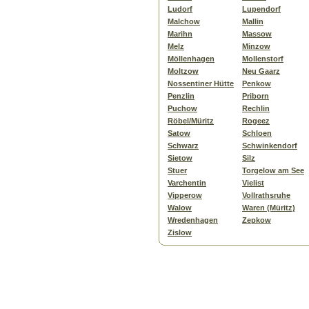
Ludorf
Lupendorf
Malchow
Mallin
Marihn
Massow
Melz
Minzow
Möllenhagen
Mollenstorf
Moltzow
Neu Gaarz
Nossentiner Hütte
Penkow
Penzlin
Priborn
Puchow
Rechlin
Röbel/Müritz
Rogeez
Satow
Schloen
Schwarz
Schwinkendorf
Sietow
Silz
Stuer
Torgelow am See
Varchentin
Vielist
Vipperow
Vollrathsruhe
Walow
Waren (Müritz)
Wredenhagen
Zepkow
Zislow