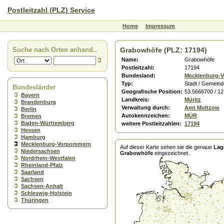
Postleitzahl (PLZ) Service
Home
Impressum
Suche nach Orten anhand..
Grabowhöfe (PLZ: 17194)
Name:
Grabowhöfe
Postleitzahl:
17194
Bundesland:
Mecklenburg-
Typ:
Stadt / Gemeind
Bundesländer
Geografische Position:
53.5666700 / 1
Bayern
Landkreis:
Müritz
Brandenburg
Verwaltung durch:
Amt Moltzow
Berlin
Autokennzeichen:
MÜR
Bremen
Baden-Württemberg
weitere Postleitzahlen:
17194
Hessen
Hamburg
Mecklenburg-Vorpommern
Auf dieser Karte sehen sie die genaue
Lag
Niedersachsen
Grabowhöfe
eingezeichnet.
Nordrhein-Westfalen
Rheinland-Pfalz
Saarland
Sachsen
Sachsen-Anhalt
Schleswig-Holstein
Thüringen