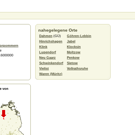
nahegelegene Orte
Dahmen
(GÜ)
Göhren-Lebbin
Hinrichshagen
Jabel
Vorpommern
Klink
Klocksin
e
Lupendorf
Moltzow
2.6000000
Neu Gaarz
Penkow
Schwinkendorf
Sietow
Vielist
Vollrathsruhe
Waren (Müritz)
e von