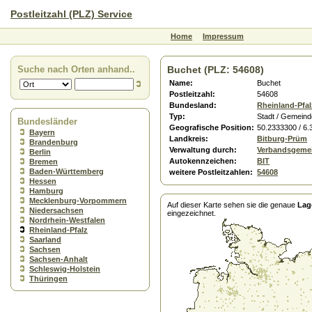
Postleitzahl (PLZ) Service
Home
Impressum
Suche nach Orten anhand..
Buchet (PLZ: 54608)
Name:
Buchet
Postleitzahl:
54608
Bundesland:
Rheinland-Pfal
Typ:
Stadt / Gemeind
Bundesländer
Geografische Position:
50.2333300 / 6
Bayern
Landkreis:
Bitburg-Prüm
Brandenburg
Verwaltung durch:
Verbandsgeme
Berlin
Autokennzeichen:
BIT
Bremen
Baden-Württemberg
weitere Postleitzahlen:
54608
Hessen
Hamburg
Mecklenburg-Vorpommern
Auf dieser Karte sehen sie die genaue
Lag
Niedersachsen
eingezeichnet.
Nordrhein-Westfalen
Rheinland-Pfalz
Saarland
Sachsen
Sachsen-Anhalt
Schleswig-Holstein
Thüringen