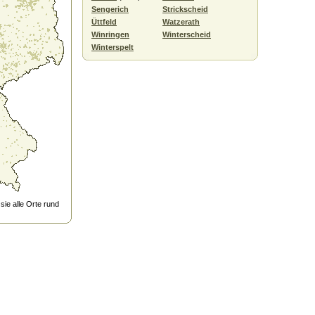
Sengerich
Strickscheid
Üttfeld
Watzerath
Winringen
Winterscheid
Winterspelt
ie alle Orte rund