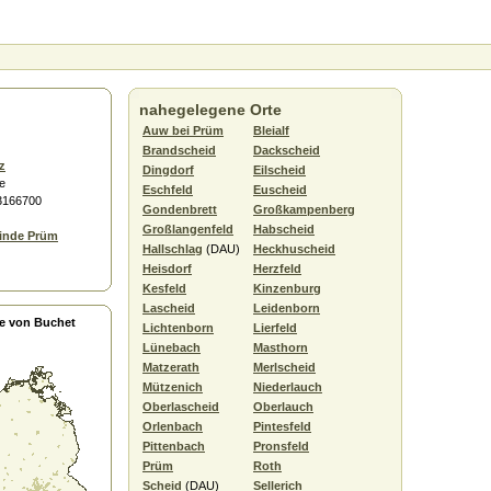
nahegelegene Orte
Auw bei Prüm
Bleialf
Brandscheid
Dackscheid
z
Dingdorf
Eilscheid
e
Eschfeld
Euscheid
.3166700
Gondenbrett
Großkampenberg
Großlangenfeld
Habscheid
inde Prüm
Hallschlag
(DAU)
Heckhuscheid
Heisdorf
Herzfeld
Kesfeld
Kinzenburg
Lascheid
Leidenborn
e von Buchet
Lichtenborn
Lierfeld
Lünebach
Masthorn
Matzerath
Merlscheid
Mützenich
Niederlauch
Oberlascheid
Oberlauch
Orlenbach
Pintesfeld
Pittenbach
Pronsfeld
Prüm
Roth
Scheid
(DAU)
Sellerich