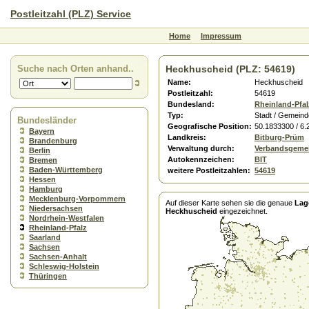
Postleitzahl (PLZ) Service
Home
Impressum
Suche nach Orten anhand..
Heckhuscheid (PLZ: 54619)
Name:
Heckhuscheid
Postleitzahl:
54619
Bundesland:
Rheinland-Pfal
Typ:
Stadt / Gemeind
Bundesländer
Geografische Position:
50.1833300 / 6
Bayern
Landkreis:
Bitburg-Prüm
Brandenburg
Verwaltung durch:
Verbandsgeme
Berlin
Autokennzeichen:
BIT
Bremen
Baden-Württemberg
weitere Postleitzahlen:
54619
Hessen
Hamburg
Mecklenburg-Vorpommern
Auf dieser Karte sehen sie die genaue
Lag
Niedersachsen
Heckhuscheid
eingezeichnet.
Nordrhein-Westfalen
Rheinland-Pfalz
Saarland
Sachsen
Sachsen-Anhalt
Schleswig-Holstein
Thüringen