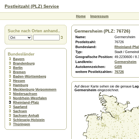
Postleitzahl (PLZ) Service
Home
Impressum
Suche nach Orten anhand..
Germersheim (PLZ: 76726)
Name:
Germersheim
Postleitzahl:
76726
Bundesland:
Rheinland-Pfal
Typ:
Stadt / Gemeind
Bundesländer
Geografische Position:
49.2230600 / 8
Bayern
Landkreis:
Germersheim
Brandenburg
Autokennzeichen:
GER
Berlin
weitere Postleitzahlen:
76726
Bremen
Baden-Württemberg
Hessen
Hamburg
Auf dieser Karte sehen sie die genaue
Lag
Mecklenburg-Vorpommern
Germersheim
eingezeichnet.
Niedersachsen
Nordrhein-Westfalen
Rheinland-Pfalz
Saarland
Sachsen
Sachsen-Anhalt
Schleswig-Holstein
Thüringen