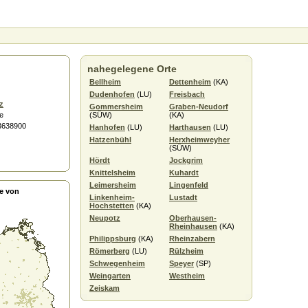
nahegelegene Orte
Bellheim
Dettenheim
(KA)
Dudenhofen
(LU)
Freisbach
z
Gommersheim
Graben-Neudorf
e
(SÜW)
(KA)
.3638900
Hanhofen
(LU)
Harthausen
(LU)
Hatzenbühl
Herxheimweyher
(SÜW)
Hördt
Jockgrim
Knittelsheim
Kuhardt
Leimersheim
Lingenfeld
e von
Linkenheim-
Lustadt
Hochstetten
(KA)
Neupotz
Oberhausen-
Rheinhausen
(KA)
Philippsburg
(KA)
Rheinzabern
Römerberg
(LU)
Rülzheim
Schwegenheim
Speyer
(SP)
Weingarten
Westheim
Zeiskam