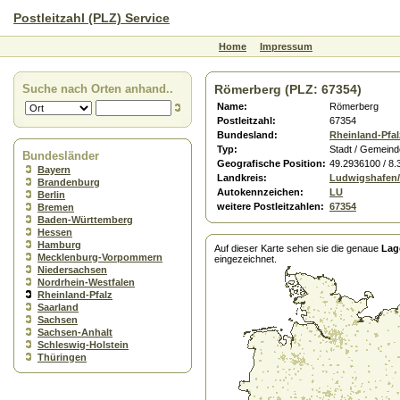
Postleitzahl (PLZ) Service
Home
Impressum
Suche nach Orten anhand..
Römerberg (PLZ: 67354)
Name:
Römerberg
Postleitzahl:
67354
Bundesland:
Rheinland-Pfal
Typ:
Stadt / Gemeind
Bundesländer
Geografische Position:
49.2936100 / 8
Bayern
Landkreis:
Ludwigshafen
Brandenburg
Autokennzeichen:
LU
Berlin
weitere Postleitzahlen:
67354
Bremen
Baden-Württemberg
Hessen
Hamburg
Auf dieser Karte sehen sie die genaue
Lag
Mecklenburg-Vorpommern
eingezeichnet.
Niedersachsen
Nordrhein-Westfalen
Rheinland-Pfalz
Saarland
Sachsen
Sachsen-Anhalt
Schleswig-Holstein
Thüringen