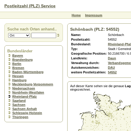
Postleitzahl (PLZ) Service
Home
Impressum
Suche nach Orten anhand..
Schönbach (PLZ: 54552)
Name:
Schönbach
Postleitzahl:
54552
Bundesland:
Rheinland-Pfal
Typ:
Stadt / Gemeind
Bundesländer
Geografische Position:
50.2166700 / 6
Bayern
Landkreis:
Daun
Brandenburg
Verwaltung durch:
Verbandsgeme
Berlin
Autokennzeichen:
DAU
Bremen
Baden-Württemberg
weitere Postleitzahlen:
54552
Hessen
Hamburg
Mecklenburg-Vorpommern
Auf dieser Karte sehen sie die genaue
Lag
Niedersachsen
eingezeichnet.
Nordrhein-Westfalen
Rheinland-Pfalz
Saarland
Sachsen
Sachsen-Anhalt
Schleswig-Holstein
Thüringen