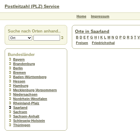
Postleitzahl (PLZ) Service
Home
Impressum
Suche nach Orten anhand..
Orte in Saarland
B
D
E
F
G
H
I
K
L
M
N
O
P
Q
R
S
T
V
Freisen
Friedrichsthal
Bundesländer
Bayern
Brandenburg
Berlin
Bremen
Baden-Württemberg
Hessen
Hamburg
Mecklenburg-Vorpommern
Niedersachsen
Nordrhein-Westfalen
Rheinland-Pfalz
Saarland
Sachsen
Sachsen-Anhalt
Schleswig-Holstein
Thüringen