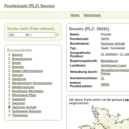
Postleitzahl (PLZ) Service
Home
Impressum
Suche nach Orten anhand..
Drewitz (PLZ: 39291)
Name:
Drewitz
Postleitzahl:
39291
Bundesland:
Sachsen-Anhalt
Typ:
Stadt / Gemeinde
Bundesländer
Geografische
52.2000000 / 12.16
Bayern
Position:
Brandenburg
Regierungsbezirk:
Magdeburg
Berlin
Landkreis:
Jerichower Land
Bremen
Verwaltungsgemei
Baden-Württemberg
Verwaltung durch:
Fiener
Hessen
Autokennzeichen:
JL
Hamburg
weitere
Mecklenburg-Vorpommern
39291
Postleitzahlen:
Niedersachsen
Nordrhein-Westfalen
Rheinland-Pfalz
Saarland
Auf dieser Karte sehen sie die genaue
Lag
Sachsen
eingezeichnet.
Sachsen-Anhalt
Schleswig-Holstein
Thüringen