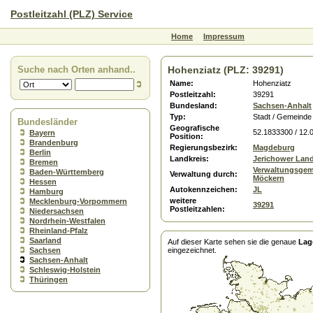
Postleitzahl (PLZ) Service
Home
Impressum
Suche nach Orten anhand..
Hohenziatz (PLZ: 39291)
Name:
Hohenziatz
Postleitzahl:
39291
Bundesland:
Sachsen-Anhalt
Typ:
Stadt / Gemeinde
Bundesländer
Geografische
52.1833300 / 12.
Bayern
Position:
Brandenburg
Regierungsbezirk:
Magdeburg
Berlin
Landkreis:
Jerichower Lan
Bremen
Verwaltungsgem
Baden-Württemberg
Verwaltung durch:
Möckern
Hessen
Autokennzeichen:
JL
Hamburg
weitere
Mecklenburg-Vorpommern
39291
Postleitzahlen:
Niedersachsen
Nordrhein-Westfalen
Rheinland-Pfalz
Saarland
Auf dieser Karte sehen sie die genaue
Lag
Sachsen
eingezeichnet.
Sachsen-Anhalt
Schleswig-Holstein
Thüringen