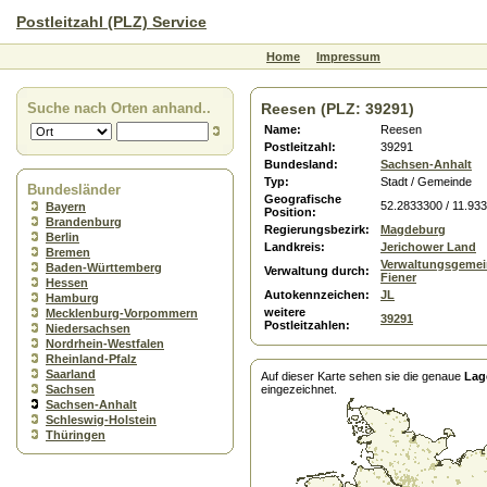
Postleitzahl (PLZ) Service
Home
Impressum
Suche nach Orten anhand..
Reesen (PLZ: 39291)
Name:
Reesen
Postleitzahl:
39291
Bundesland:
Sachsen-Anhalt
Typ:
Stadt / Gemeinde
Bundesländer
Geografische
52.2833300 / 11.93
Bayern
Position:
Brandenburg
Regierungsbezirk:
Magdeburg
Berlin
Landkreis:
Jerichower Land
Bremen
Verwaltungsgemei
Baden-Württemberg
Verwaltung durch:
Fiener
Hessen
Autokennzeichen:
JL
Hamburg
weitere
Mecklenburg-Vorpommern
39291
Postleitzahlen:
Niedersachsen
Nordrhein-Westfalen
Rheinland-Pfalz
Saarland
Auf dieser Karte sehen sie die genaue
Lag
Sachsen
eingezeichnet.
Sachsen-Anhalt
Schleswig-Holstein
Thüringen