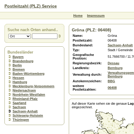
Postleitzahl (PLZ) Service
Home
Impressum
Suche nach Orten anhand..
Gröna (PLZ: 06408)
Name:
Gröna
Postleitzahl:
06408
Bundesland:
Sachsen-Anhalt
Typ:
Stadt / Gemeinde
Bundesländer
Geografische
51.7666700 / 11.
Bayern
Position:
Brandenburg
Regierungsbezirk:
Dessau
Berlin
Landkreis:
Bernburg
Bremen
Verwaltungsgem
Baden-Württemberg
Verwaltung durch:
Bernburg
Hessen
Autokennzeichen:
BBG
Hamburg
weitere
Mecklenburg-Vorpommern
06408
Postleitzahlen:
Niedersachsen
Nordrhein-Westfalen
Rheinland-Pfalz
Saarland
Auf dieser Karte sehen sie die genaue
Lag
Sachsen
eingezeichnet.
Sachsen-Anhalt
Schleswig-Holstein
Thüringen