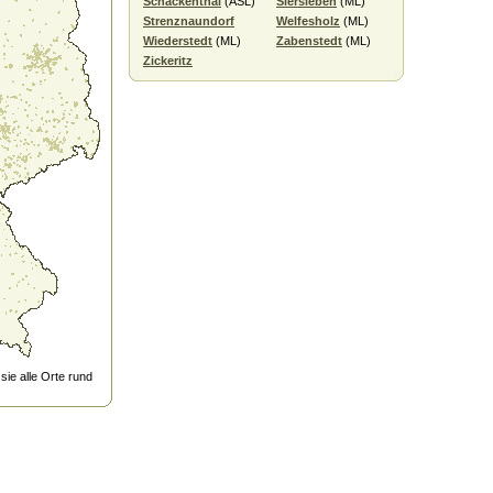
Schackenthal
(ASL)
Siersleben
(ML)
Strenznaundorf
Welfesholz
(ML)
Wiederstedt
(ML)
Zabenstedt
(ML)
Zickeritz
ie alle Orte rund