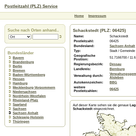
Postleitzahl (PLZ) Service
Home
Impressum
Suche nach Orten anhand..
Schackstedt (PLZ: 06425)
Name:
Schackstedt
Postleitzahl:
06425
Bundesland:
Sachsen-Anhalt
Typ:
Stadt / Gemeinde
Bundesländer
Geografische
51.7166700 / 11.
Bayern
Position:
Brandenburg
Regierungsbezirk:
Dessau
Berlin
Landkreis:
Bernburg
Bremen
Verwaltungsgem
Baden-Württemberg
Verwaltung durch:
Alsleben
Hessen
Autokennzeichen:
BBG
Hamburg
weitere
Mecklenburg-Vorpommern
06425
Postleitzahlen:
Niedersachsen
Nordrhein-Westfalen
Rheinland-Pfalz
Saarland
Auf dieser Karte sehen sie die genaue
Lag
Sachsen
Schackstedt
eingezeichnet.
Sachsen-Anhalt
Schleswig-Holstein
Thüringen