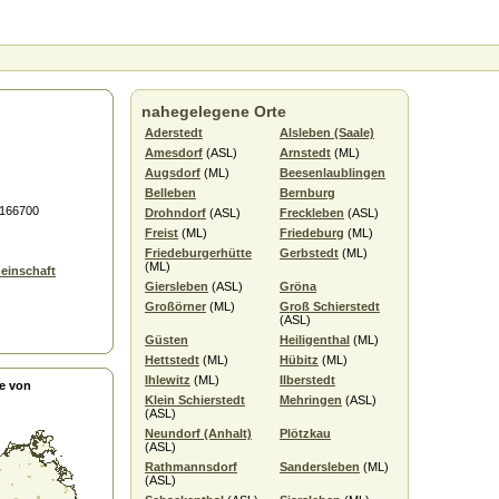
nahegelegene Orte
Aderstedt
Alsleben (Saale)
Amesdorf
(ASL)
Arnstedt
(ML)
Augsdorf
(ML)
Beesenlaublingen
Belleben
Bernburg
6166700
Drohndorf
(ASL)
Freckleben
(ASL)
Freist
(ML)
Friedeburg
(ML)
Friedeburgerhütte
Gerbstedt
(ML)
(ML)
einschaft
Giersleben
(ASL)
Gröna
Großörner
(ML)
Groß Schierstedt
(ASL)
Güsten
Heiligenthal
(ML)
Hettstedt
(ML)
Hübitz
(ML)
Ihlewitz
(ML)
Ilberstedt
e von
Klein Schierstedt
Mehringen
(ASL)
(ASL)
Neundorf (Anhalt)
Plötzkau
(ASL)
Rathmannsdorf
Sandersleben
(ML)
(ASL)