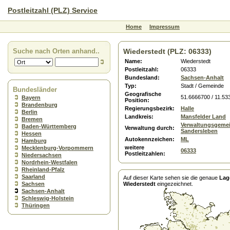
Postleitzahl (PLZ) Service
Home
Impressum
Suche nach Orten anhand..
Wiederstedt (PLZ: 06333)
Name:
Wiederstedt
Postleitzahl:
06333
Bundesland:
Sachsen-Anhalt
Typ:
Stadt / Gemeinde
Bundesländer
Geografische
51.6666700 / 11.53
Bayern
Position:
Brandenburg
Regierungsbezirk:
Halle
Berlin
Landkreis:
Mansfelder Land
Bremen
Verwaltungsgemei
Baden-Württemberg
Verwaltung durch:
Sandersleben
Hessen
Autokennzeichen:
ML
Hamburg
weitere
Mecklenburg-Vorpommern
06333
Postleitzahlen:
Niedersachsen
Nordrhein-Westfalen
Rheinland-Pfalz
Saarland
Auf dieser Karte sehen sie die genaue
Lag
Sachsen
Wiederstedt
eingezeichnet.
Sachsen-Anhalt
Schleswig-Holstein
Thüringen