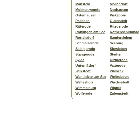
Mansfeld
Möllendorf
Molmerswende
Neehausen
Osterhausen
Piskaborn
Polleben
Quenstedt
Ritterode
Ritzgerode
Röblingen am See
Rothenschirmba
Rottelsdorf
Sandersleben
Schmalzerode
Seeburg
Siebigerode
Siersleben
Stangerode
Stedten
Sylda
Ulzigerode
Unterrißdorf
Vatterode
Volkstedt
Walbeck
Wansleben am See
Welbsleben
Welfesholz
Wiederstedt
Wimmelburg
Wippra
Wolferode
Zabenstedt