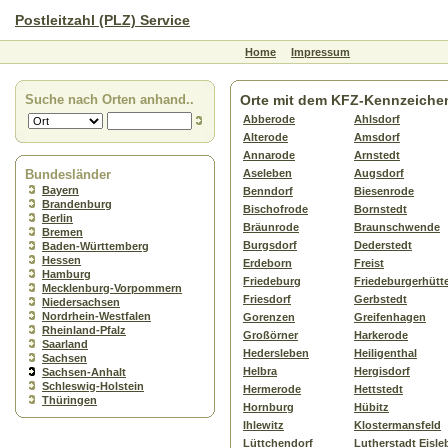
Postleitzahl (PLZ) Service
Home
Impressum
Suche nach Orten anhand..
Orte mit dem KFZ-Kennzeiche
Abberode
Ahlsdorf
Alterode
Amsdorf
Annarode
Arnstedt
Bundesländer
Aseleben
Augsdorf
Bayern
Benndorf
Biesenrode
Brandenburg
Bischofrode
Bornstedt
Berlin
Bräunrode
Braunschwende
Bremen
Burgsdorf
Dederstedt
Baden-Württemberg
Hessen
Erdeborn
Freist
Hamburg
Friedeburg
Friedeburgerhütt
Mecklenburg-Vorpommern
Friesdorf
Gerbstedt
Niedersachsen
Nordrhein-Westfalen
Gorenzen
Greifenhagen
Rheinland-Pfalz
Großörner
Harkerode
Saarland
Hedersleben
Heiligenthal
Sachsen
Helbra
Hergisdorf
Sachsen-Anhalt
Schleswig-Holstein
Hermerode
Hettstedt
Thüringen
Hornburg
Hübitz
Ihlewitz
Klostermansfeld
Lüttchendorf
Lutherstadt Eisle