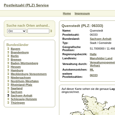
Postleitzahl (PLZ) Service
Home
Impressum
Suche nach Orten anhand..
Quenstedt (PLZ: 06333)
Name:
Quenstedt
Postleitzahl:
06333
Bundesland:
Sachsen-Anhalt
Typ:
Stadt / Gemeinde
Bundesländer
Geografische
51.7000000 / 11.46
Bayern
Position:
Brandenburg
Regierungsbezirk:
Halle
Berlin
Landkreis:
Mansfelder Land
Bremen
Verwaltungsgemein
Baden-Württemberg
Verwaltung durch:
Vorharz
Hessen
Autokennzeichen:
ML
Hamburg
weitere
Mecklenburg-Vorpommern
06333
Postleitzahlen:
Niedersachsen
Nordrhein-Westfalen
Rheinland-Pfalz
Saarland
Auf dieser Karte sehen sie die genaue
Lag
Sachsen
eingezeichnet.
Sachsen-Anhalt
Schleswig-Holstein
Thüringen