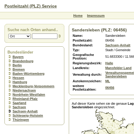
Postleitzahl (PLZ) Service
Home
Impressum
Suche nach Orten anhand..
Sandersleben (PLZ: 06456)
Name:
Sandersleben
Postleitzahl:
06456
Bundesland:
Sachsen-Anhalt
Typ:
Stadt / Gemeinde
Bundesländer
Geografische
51.6833300 / 11.56
Bayern
Position:
Brandenburg
Regierungsbezirk:
Halle
Berlin
Landkreis:
Mansfelder Land
Bremen
Verwaltungsgemei
Baden-Württemberg
Verwaltung durch:
Sandersleben
Hessen
Autokennzeichen:
ML
Hamburg
weitere
Mecklenburg-Vorpommern
06456
Postleitzahlen:
Niedersachsen
Nordrhein-Westfalen
Rheinland-Pfalz
Saarland
Auf dieser Karte sehen sie die genaue
Lag
Sachsen
Sandersleben
eingezeichnet.
Sachsen-Anhalt
Schleswig-Holstein
Thüringen