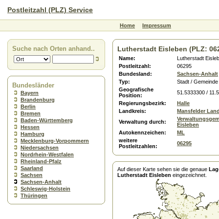
Postleitzahl (PLZ) Service
Home
Impressum
Suche nach Orten anhand..
Lutherstadt Eisleben (PLZ: 06
Name:
Lutherstadt Eisle
Postleitzahl:
06295
Bundesland:
Sachsen-Anhalt
Typ:
Stadt / Gemeinde
Bundesländer
Geografische
51.5333300 / 11.
Bayern
Position:
Brandenburg
Regierungsbezirk:
Halle
Berlin
Landkreis:
Mansfelder Lan
Bremen
Verwaltungsgem
Baden-Württemberg
Verwaltung durch:
Eisleben
Hessen
Autokennzeichen:
ML
Hamburg
weitere
Mecklenburg-Vorpommern
06295
Postleitzahlen:
Niedersachsen
Nordrhein-Westfalen
Rheinland-Pfalz
Saarland
Auf dieser Karte sehen sie die genaue
Lag
Sachsen
Lutherstadt Eisleben
eingezeichnet.
Sachsen-Anhalt
Schleswig-Holstein
Thüringen