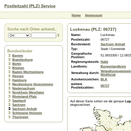
Postleitzahl (PLZ) Service
Home
Impressum
Suche nach Orten anhand..
Luckenau (PLZ: 06727)
Name:
Luckenau
Postleitzahl:
06727
Bundesland:
Sachsen-Anhalt
Typ:
Stadt / Gemeinde
Bundesländer
Geografische
51.0833300 / 12.083
Bayern
Position:
Brandenburg
Regierungsbezirk:
Halle
Berlin
Landkreis:
Burgenlandkreis
Bremen
Verwaltungsgemein
Baden-Württemberg
Verwaltung durch:
Nödlitztal
Hessen
Autokennzeichen:
BLK
Hamburg
weitere
Mecklenburg-Vorpommern
06727
Postleitzahlen:
Niedersachsen
Nordrhein-Westfalen
Rheinland-Pfalz
Saarland
Auf dieser Karte sehen sie die genaue
Lag
Sachsen
eingezeichnet.
Sachsen-Anhalt
Schleswig-Holstein
Thüringen