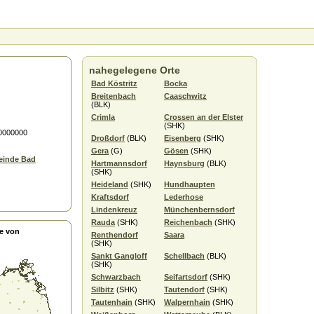
nahegelegene Orte
Bad Köstritz
Bocka
Breitenbach
Caaschwitz
(BLK)
Crimla
Crossen an der Elster
(SHK)
.0000000
Droßdorf
(BLK)
Eisenberg
(SHK)
Gera
(G)
Gösen
(SHK)
einde Bad
Hartmannsdorf
Haynsburg
(BLK)
(SHK)
Heideland
(SHK)
Hundhaupten
Kraftsdorf
Lederhose
Lindenkreuz
Münchenbernsdorf
Rauda
(SHK)
Reichenbach
(SHK)
e von
Renthendorf
Saara
(SHK)
Sankt Gangloff
Schellbach
(BLK)
(SHK)
Schwarzbach
Seifartsdorf
(SHK)
Silbitz
(SHK)
Tautendorf
(SHK)
Tautenhain
(SHK)
Walpernhain
(SHK)