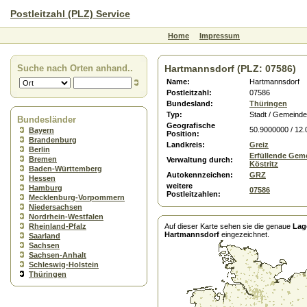
Postleitzahl (PLZ) Service
Home
Impressum
Suche nach Orten anhand..
Hartmannsdorf (PLZ: 07586)
Name:
Hartmannsdorf
Postleitzahl:
07586
Bundesland:
Thüringen
Typ:
Stadt / Gemeinde
Bundesländer
Geografische
50.9000000 / 12
Bayern
Position:
Brandenburg
Landkreis:
Greiz
Berlin
Erfüllende Gem
Bremen
Verwaltung durch:
Köstritz
Baden-Württemberg
Autokennzeichen:
GRZ
Hessen
weitere
Hamburg
07586
Postleitzahlen:
Mecklenburg-Vorpommern
Niedersachsen
Nordrhein-Westfalen
Rheinland-Pfalz
Auf dieser Karte sehen sie die genaue
Lag
Hartmannsdorf
eingezeichnet.
Saarland
Sachsen
Sachsen-Anhalt
Schleswig-Holstein
Thüringen