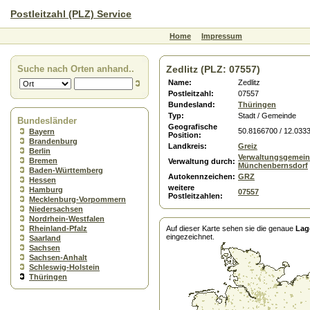
Postleitzahl (PLZ) Service
Home
Impressum
Suche nach Orten anhand..
Zedlitz (PLZ: 07557)
Name:
Zedlitz
Postleitzahl:
07557
Bundesland:
Thüringen
Typ:
Stadt / Gemeinde
Bundesländer
Geografische
50.8166700 / 12.033
Bayern
Position:
Brandenburg
Landkreis:
Greiz
Berlin
Verwaltungsgemein
Bremen
Verwaltung durch:
Münchenbernsdorf
Baden-Württemberg
Autokennzeichen:
GRZ
Hessen
weitere
Hamburg
07557
Postleitzahlen:
Mecklenburg-Vorpommern
Niedersachsen
Nordrhein-Westfalen
Rheinland-Pfalz
Auf dieser Karte sehen sie die genaue
Lag
eingezeichnet.
Saarland
Sachsen
Sachsen-Anhalt
Schleswig-Holstein
Thüringen