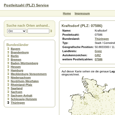
Postleitzahl (PLZ) Service
Home
Impressum
Suche nach Orten anhand..
Kraftsdorf (PLZ: 07586)
Name:
Kraftsdorf
Postleitzahl:
07586
Bundesland:
Thüringen
Typ:
Stadt / Gemeind
Bundesländer
Geografische Position:
50.8833300 / 1
Bayern
Landkreis:
Greiz
Brandenburg
Autokennzeichen:
GRZ
Berlin
weitere Postleitzahlen:
07586
Bremen
Baden-Württemberg
Hessen
Hamburg
Auf dieser Karte sehen sie die genaue
Lag
Mecklenburg-Vorpommern
eingezeichnet.
Niedersachsen
Nordrhein-Westfalen
Rheinland-Pfalz
Saarland
Sachsen
Sachsen-Anhalt
Schleswig-Holstein
Thüringen