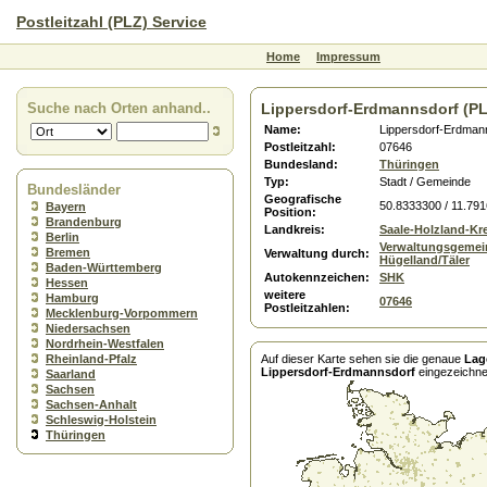
Postleitzahl (PLZ) Service
Home
Impressum
Suche nach Orten anhand..
Lippersdorf-Erdmannsdorf (PL
Name:
Lippersdorf-Erdman
Postleitzahl:
07646
Bundesland:
Thüringen
Typ:
Stadt / Gemeinde
Bundesländer
Geografische
50.8333300 / 11.79
Bayern
Position:
Brandenburg
Landkreis:
Saale-Holzland-Kre
Berlin
Verwaltungsgemei
Bremen
Verwaltung durch:
Hügelland/Täler
Baden-Württemberg
Autokennzeichen:
SHK
Hessen
weitere
Hamburg
07646
Postleitzahlen:
Mecklenburg-Vorpommern
Niedersachsen
Nordrhein-Westfalen
Rheinland-Pfalz
Auf dieser Karte sehen sie die genaue
Lag
Lippersdorf-Erdmannsdorf
eingezeichne
Saarland
Sachsen
Sachsen-Anhalt
Schleswig-Holstein
Thüringen