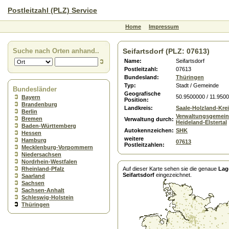
Postleitzahl (PLZ) Service
Home
Impressum
Suche nach Orten anhand..
Seifartsdorf (PLZ: 07613)
Name:
Seifartsdorf
Postleitzahl:
07613
Bundesland:
Thüringen
Typ:
Stadt / Gemeinde
Bundesländer
Geografische
50.9500000 / 11.950
Bayern
Position:
Brandenburg
Landkreis:
Saale-Holzland-Kre
Berlin
Verwaltungsgemein
Bremen
Verwaltung durch:
Heideland-Elstertal
Baden-Württemberg
Autokennzeichen:
SHK
Hessen
weitere
Hamburg
07613
Postleitzahlen:
Mecklenburg-Vorpommern
Niedersachsen
Nordrhein-Westfalen
Rheinland-Pfalz
Auf dieser Karte sehen sie die genaue
Lag
Seifartsdorf
eingezeichnet.
Saarland
Sachsen
Sachsen-Anhalt
Schleswig-Holstein
Thüringen