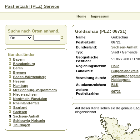
Postleitzahl (PLZ) Service
Home
Impressum
Suche nach Orten anhand..
Goldschau (PLZ: 06721)
Name:
Goldschau
Postleitzahl:
06721
Bundesland:
Sachsen-Anhalt
Typ:
Stadt / Gemeinde
Bundesländer
Geografische
51.0666700 / 11.9
Bayern
Position:
Brandenburg
Regierungsbezirk:
Halle
Berlin
Landkreis:
Burgenlandkreis
Bremen
Verwaltungsgeme
Baden-Württemberg
Verwaltung durch:
Heidegrund
Hessen
Autokennzeichen:
BLK
Hamburg
weitere
Mecklenburg-Vorpommern
06721
Postleitzahlen:
Niedersachsen
Nordrhein-Westfalen
Rheinland-Pfalz
Saarland
Auf dieser Karte sehen sie die genaue
Lag
Sachsen
eingezeichnet.
Sachsen-Anhalt
Schleswig-Holstein
Thüringen