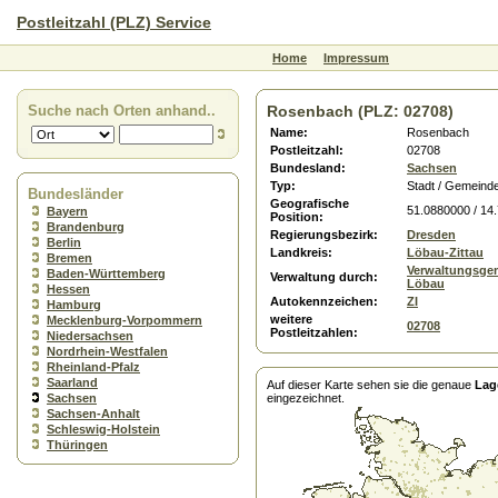
Postleitzahl (PLZ) Service
Home
Impressum
Suche nach Orten anhand..
Rosenbach (PLZ: 02708)
Name:
Rosenbach
Postleitzahl:
02708
Bundesland:
Sachsen
Typ:
Stadt / Gemeind
Bundesländer
Geografische
51.0880000 / 14
Bayern
Position:
Brandenburg
Regierungsbezirk:
Dresden
Berlin
Landkreis:
Löbau-Zittau
Bremen
Verwaltungsge
Baden-Württemberg
Verwaltung durch:
Löbau
Hessen
Autokennzeichen:
ZI
Hamburg
weitere
Mecklenburg-Vorpommern
02708
Postleitzahlen:
Niedersachsen
Nordrhein-Westfalen
Rheinland-Pfalz
Saarland
Auf dieser Karte sehen sie die genaue
Lag
Sachsen
eingezeichnet.
Sachsen-Anhalt
Schleswig-Holstein
Thüringen