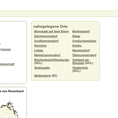
nahegelegene Orte
Bernstadt auf dem Eigen
Berthelsdorf
Dürrhennersdorf
Eibau
Großhennersdorf
Großschweidnitz
e
Herrnhut
Kittlitz
.7360000
Löbau
Neugersdorf
Niedercunnersdorf
Obercunnersdorf
Reichenbach/Oberlausitz
Sohland am
(NOL)
Rotstein
(NOL)
meinschaft
Strahwalde
Vierkirchen
(NOL)
Weißenberg
(BZ)
e von Rosenbach