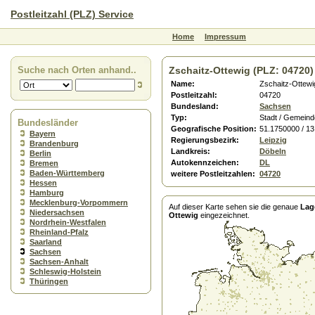
Postleitzahl (PLZ) Service
Home
Impressum
Suche nach Orten anhand..
Zschaitz-Ottewig (PLZ: 04720)
Name:
Zschaitz-Ottewi
Postleitzahl:
04720
Bundesland:
Sachsen
Typ:
Stadt / Gemeind
Bundesländer
Geografische Position:
51.1750000 / 1
Bayern
Regierungsbezirk:
Leipzig
Brandenburg
Landkreis:
Döbeln
Berlin
Autokennzeichen:
DL
Bremen
Baden-Württemberg
weitere Postleitzahlen:
04720
Hessen
Hamburg
Mecklenburg-Vorpommern
Auf dieser Karte sehen sie die genaue
Lag
Niedersachsen
Ottewig
eingezeichnet.
Nordrhein-Westfalen
Rheinland-Pfalz
Saarland
Sachsen
Sachsen-Anhalt
Schleswig-Holstein
Thüringen