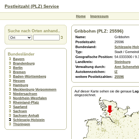
Postleitzahl (PLZ) Service
Home
Impressum
Suche nach Orten anhand..
Gribbohm (PLZ: 25596)
Name:
Gribbohm
Postleitzahl:
25596
Bundesland:
Schleswig-Hol
Typ:
Stadt / Gemeind
Bundesländer
Geografische Position:
54.0333300 / 9
Bayern
Landkreis:
Steinburg
Brandenburg
Verwaltung durch:
Amt Schenefel
Berlin
Autokennzeichen:
IZ
Bremen
Baden-Württemberg
weitere Postleitzahlen:
25596
Hessen
Hamburg
Mecklenburg-Vorpommern
Auf dieser Karte sehen sie die genaue
Lag
Niedersachsen
eingezeichnet.
Nordrhein-Westfalen
Rheinland-Pfalz
Saarland
Sachsen
Sachsen-Anhalt
Schleswig-Holstein
Thüringen