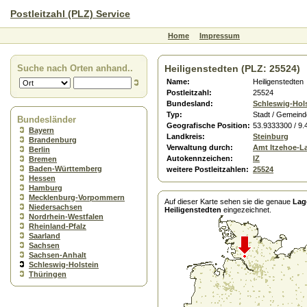
Postleitzahl (PLZ) Service
Home
Impressum
Suche nach Orten anhand..
Heiligenstedten (PLZ: 25524)
Name:
Heiligenstedten
Postleitzahl:
25524
Bundesland:
Schleswig-Hol
Typ:
Stadt / Gemeind
Bundesländer
Geografische Position:
53.9333300 / 9
Bayern
Landkreis:
Steinburg
Brandenburg
Verwaltung durch:
Amt Itzehoe-L
Berlin
Autokennzeichen:
IZ
Bremen
Baden-Württemberg
weitere Postleitzahlen:
25524
Hessen
Hamburg
Mecklenburg-Vorpommern
Auf dieser Karte sehen sie die genaue
Lag
Niedersachsen
Heiligenstedten
eingezeichnet.
Nordrhein-Westfalen
Rheinland-Pfalz
Saarland
Sachsen
Sachsen-Anhalt
Schleswig-Holstein
Thüringen