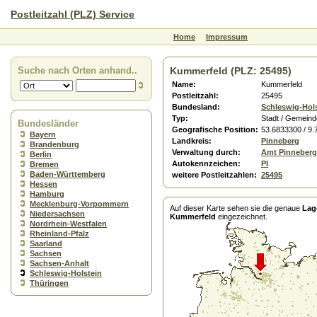
Postleitzahl (PLZ) Service
Home
Impressum
Suche nach Orten anhand..
Kummerfeld (PLZ: 25495)
Name:
Kummerfeld
Postleitzahl:
25495
Bundesland:
Schleswig-Hol
Typ:
Stadt / Gemeind
Bundesländer
Geografische Position:
53.6833300 / 9
Bayern
Landkreis:
Pinneberg
Brandenburg
Verwaltung durch:
Amt Pinneber
Berlin
Autokennzeichen:
PI
Bremen
Baden-Württemberg
weitere Postleitzahlen:
25495
Hessen
Hamburg
Mecklenburg-Vorpommern
Auf dieser Karte sehen sie die genaue
Lag
Niedersachsen
Kummerfeld
eingezeichnet.
Nordrhein-Westfalen
Rheinland-Pfalz
Saarland
Sachsen
Sachsen-Anhalt
Schleswig-Holstein
Thüringen