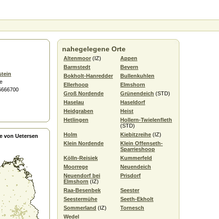
nahegelegene Orte
Altenmoor
(IZ)
Appen
Barmstedt
Bevern
stein
Bokholt-Hanredder
Bullenkuhlen
e
Ellerhoop
Elmshorn
.6666700
Groß Nordende
Grünendeich
(STD)
Haselau
Haseldorf
Heidgraben
Heist
Hetlingen
Hollern-Twielenfleth
(STD)
Holm
Kiebitzreihe
(IZ)
e von Uetersen
Klein Nordende
Klein Offenseth-
Sparrieshoop
Kölln-Reisiek
Kummerfeld
Moorrege
Neuendeich
Neuendorf bei
Prisdorf
Elmshorn
(IZ)
Raa-Besenbek
Seester
Seestermühe
Seeth-Ekholt
Sommerland
(IZ)
Tornesch
Wedel