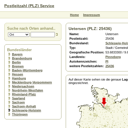
Postleitzahl (PLZ) Service
Home
Impressum
Suche nach Orten anhand..
Uetersen (PLZ: 25436)
Name:
Uetersen
Postleitzahl:
25436
Bundesland:
Schleswig-Hol
Typ:
Stadt / Gemeind
Bundesländer
Geografische Position:
53.6833300 / 9
Bayern
Landkreis:
Pinneberg
Brandenburg
Autokennzeichen:
PI
Berlin
weitere Postleitzahlen:
25436
Bremen
Baden-Württemberg
Hessen
Hamburg
Auf dieser Karte sehen sie die genaue
Lag
Mecklenburg-Vorpommern
eingezeichnet.
Niedersachsen
Nordrhein-Westfalen
Rheinland-Pfalz
Saarland
Sachsen
Sachsen-Anhalt
Schleswig-Holstein
Thüringen