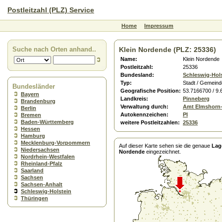
Postleitzahl (PLZ) Service
Home
Impressum
Suche nach Orten anhand..
Klein Nordende (PLZ: 25336)
Name:
Klein Nordende
Postleitzahl:
25336
Bundesland:
Schleswig-Hol
Typ:
Stadt / Gemeind
Bundesländer
Geografische Position:
53.7166700 / 9
Bayern
Landkreis:
Pinneberg
Brandenburg
Verwaltung durch:
Amt Elmshorn
Berlin
Autokennzeichen:
PI
Bremen
Baden-Württemberg
weitere Postleitzahlen:
25336
Hessen
Hamburg
Mecklenburg-Vorpommern
Auf dieser Karte sehen sie die genaue
Lag
Niedersachsen
Nordende
eingezeichnet.
Nordrhein-Westfalen
Rheinland-Pfalz
Saarland
Sachsen
Sachsen-Anhalt
Schleswig-Holstein
Thüringen