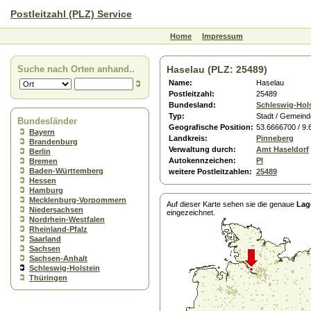
Postleitzahl (PLZ) Service
Home
Impressum
Suche nach Orten anhand..
Haselau (PLZ: 25489)
Name:
Haselau
Postleitzahl:
25489
Bundesland:
Schleswig-Hol
Typ:
Stadt / Gemeind
Bundesländer
Geografische Position:
53.6666700 / 9
Bayern
Landkreis:
Pinneberg
Brandenburg
Verwaltung durch:
Amt Haseldorf
Berlin
Autokennzeichen:
PI
Bremen
Baden-Württemberg
weitere Postleitzahlen:
25489
Hessen
Hamburg
Mecklenburg-Vorpommern
Auf dieser Karte sehen sie die genaue
Lag
Niedersachsen
eingezeichnet.
Nordrhein-Westfalen
Rheinland-Pfalz
Saarland
Sachsen
Sachsen-Anhalt
Schleswig-Holstein
Thüringen