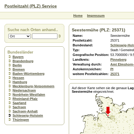
Postleitzahl (PLZ) Service
Home
Impressum
Suche nach Orten anhand..
Seestermühe (PLZ: 25371)
Name:
Seestermühe
Postleitzahl:
25371
Bundesland:
Schleswig-Hol
Typ:
Stadt / Gemeind
Bundesländer
Geografische Position:
53.7000000 / 9
Bayern
Landkreis:
Pinneberg
Brandenburg
Verwaltung durch:
Amt Elmshorn
Berlin
Autokennzeichen:
PI
Bremen
Baden-Württemberg
weitere Postleitzahlen:
25371
Hessen
Hamburg
Mecklenburg-Vorpommern
Auf dieser Karte sehen sie die genaue
Lag
Niedersachsen
Seestermühe
eingezeichnet.
Nordrhein-Westfalen
Rheinland-Pfalz
Saarland
Sachsen
Sachsen-Anhalt
Schleswig-Holstein
Thüringen