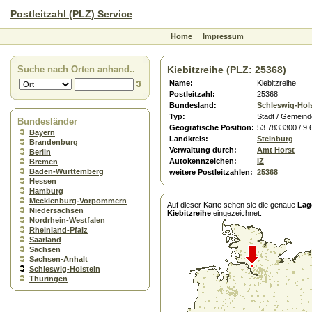
Postleitzahl (PLZ) Service
Home
Impressum
Suche nach Orten anhand..
Kiebitzreihe (PLZ: 25368)
Name:
Kiebitzreihe
Postleitzahl:
25368
Bundesland:
Schleswig-Hol
Typ:
Stadt / Gemeind
Bundesländer
Geografische Position:
53.7833300 / 9
Bayern
Landkreis:
Steinburg
Brandenburg
Verwaltung durch:
Amt Horst
Berlin
Autokennzeichen:
IZ
Bremen
Baden-Württemberg
weitere Postleitzahlen:
25368
Hessen
Hamburg
Mecklenburg-Vorpommern
Auf dieser Karte sehen sie die genaue
Lag
Niedersachsen
Kiebitzreihe
eingezeichnet.
Nordrhein-Westfalen
Rheinland-Pfalz
Saarland
Sachsen
Sachsen-Anhalt
Schleswig-Holstein
Thüringen