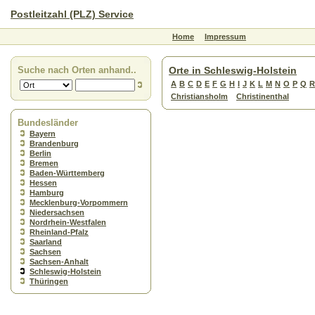
Postleitzahl (PLZ) Service
Home
Impressum
Suche nach Orten anhand..
Orte in Schleswig-Holstein
A
B
C
D
E
F
G
H
I
J
K
L
M
N
O
P
Q
R
Christiansholm
Christinenthal
Bundesländer
Bayern
Brandenburg
Berlin
Bremen
Baden-Württemberg
Hessen
Hamburg
Mecklenburg-Vorpommern
Niedersachsen
Nordrhein-Westfalen
Rheinland-Pfalz
Saarland
Sachsen
Sachsen-Anhalt
Schleswig-Holstein
Thüringen